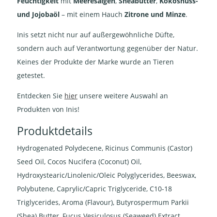
Feuchtigkeit
mit
Meeresalgen
,
Sheabutter
,
Kokosnuss-
und Jojobaöl
– mit einem Hauch
Zitrone und Minze
.
Inis setzt nicht nur auf außergewöhnliche Düfte,
sondern auch auf Verantwortung gegenüber der Natur.
Keines der Produkte der Marke wurde an Tieren
getestet.
Entdecken Sie
hier
unsere weitere Auswahl an
Produkten von Inis!
Produktdetails
Hydrogenated Polydecene, Ricinus Communis (Castor)
Seed Oil, Cocos Nucifera (Coconut) Oil,
Hydroxystearic/Linolenic/Oleic Polyglycerides, Beeswax,
Polybutene, Caprylic/Capric Triglyceride, C10-18
Triglycerides, Aroma (Flavour), Butyrospermum Parkii
(Shea) Butter, Fucus Vesiculosus (Seaweed) Extract,