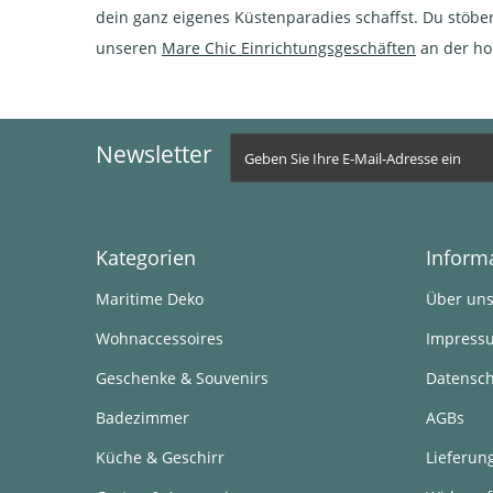
dein ganz eigenes Küstenparadies schaffst. Du stöb
unseren
Mare Chic Einrichtungsgeschäften
an der hol
Newsletter
Kategorien
Inform
Maritime Deko
Über un
Wohnaccessoires
Impress
Geschenke & Souvenirs
Datensch
Badezimmer
AGBs
Küche & Geschirr
Lieferun