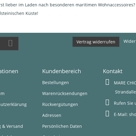
erst lieber im Laden nach besonderen maritimen Wohnaccessoires?
steinischen Küste!
Wider
Vertrag widerrufen
ationen
Kundenbereich
Kontakt
s
Bestellungen
MARE CHIC
Strandallee 1
um
Warenrücksendungen
Rufen Sie 
utzerklärung
Rückvergütungen
E-Mail:
sh
Adressen
g & Versand
Persönlichen Daten