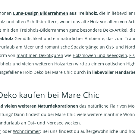
chönen
Luna-Design Bilderrahmen
aus Treibholz
, die in liebevolle
 und alten Schiffsbrettern, wobei das alte Holz vor allem von Arb
mit den Treibholz-Bilderrahmen ganz besondere Deko-Artikel, die
ibholz
Gemütlichkeit und ein natürliches Ambiente, das zum Träu
erurlaub am Meer und romantische Spaziergänge an Ost- und Nord
Form von
maritimen Dekofiguren
wie
Holzmöwen und Seevögeln
,
Fi
bholz und vielen weiteren Holzarten wird zu einem optischen Highl
usgefallene Holz-Deko bei Mare Chic durch
in liebevoller
Handarbei
Deko kaufen bei Mare Chic
nd vielen weiteren Naturdekorationen
das natürliche Flair von M
chtung? Dann findest du bei Mare Chic viele weitere maritime Woh
randurlaub an Ost- und Nordsee wecken.
r
oder
Wohnzimmer
: Bei uns findest du außergewöhnliche und hoc