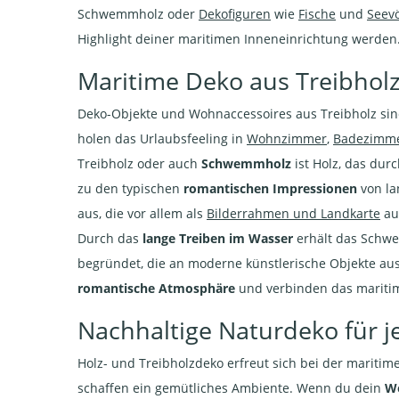
Schwemmholz oder
Dekofiguren
wie
Fische
und
Seev
Highlight deiner maritimen Inneneinrichtung werden
Maritime Deko aus Treibholz
Deko-Objekte und Wohnaccessoires aus Treibholz sin
holen das Urlaubsfeeling in
Wohnzimmer
,
Badezimm
Treibholz oder auch
Schwemmholz
ist Holz, das du
zu den typischen
romantischen Impressionen
von la
aus, die vor allem als
Bilderrahmen und Landkarte
au
Durch das
lange Treiben im Wasser
erhält das Schw
begründet, die an moderne künstlerische Objekte aus
romantische Atmosphäre
und verbinden das maritime
Nachhaltige Naturdeko für 
Holz- und Treibholzdeko erfreut sich bei der mariti
schaffen ein gemütliches Ambiente. Wenn du dein
Wo