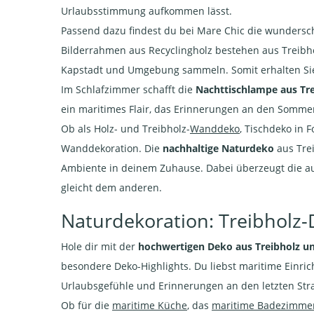
Urlaubsstimmung aufkommen lässt.
Passend dazu findest du bei Mare Chic die wunders
Bilderrahmen aus Recyclingholz bestehen aus Treibholz
Kapstadt und Umgebung sammeln. Somit erhalten Sie 
Im Schlafzimmer schafft die
Nachttischlampe aus Tre
ein maritimes Flair, das Erinnerungen an den Somm
Ob als Holz- und Treibholz-
Wanddeko
, Tischdeko in 
Wanddekoration. Die
nachhaltige Naturdeko
aus Trei
Ambiente in deinem Zuhause. Dabei überzeugt die a
gleicht dem anderen.
Naturdekoration: Treibholz-
Hole dir mit der
hochwertigen Deko aus Treibholz u
besondere Deko-Highlights. Du liebst maritime Einri
Urlaubsgefühle und Erinnerungen an den letzten St
Ob für die
maritime Küche
, das
maritime Badezimme