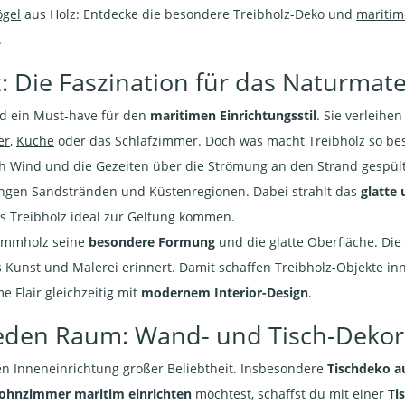
ögel
aus Holz: Entdecke die besondere Treibholz-Deko und
maritim
.
: Die Faszination für das Naturmate
d ein Must-have für den
maritimen Einrichtungsstil
. Sie verleih
er
,
Küche
oder das Schlafzimmer. Doch was macht Treibholz so be
rch Wind und die Gezeiten über die Strömung an den Strand gespült
ngen Sandstränden und Küstenregionen. Dabei strahlt das
glatte
s Treibholz ideal zur Geltung kommen.
emmholz seine
besondere Formung
und die glatte Oberfläche. Die 
 Kunst und Malerei erinnert. Damit schaffen Treibholz-Objekte in
 Flair gleichzeitig mit
modernem Interior-Design
.
jeden Raum: Wand- und Tisch-Dekora
men Inneneinrichtung großer Beliebtheit. Insbesondere
Tischdeko a
hnzimmer maritim einrichten
möchtest, schaffst du mit einer
Ti