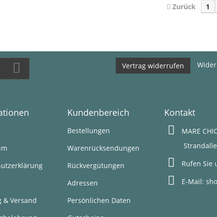
Zurück
1
Wider
Vertrag widerrufen
ationen
Kundenbereich
Kontakt
s
Bestellungen
MARE CHIC
Strandallee 1
um
Warenrücksendungen
Rufen Sie 
utzerklärung
Rückvergütungen
E-Mail:
sh
Adressen
g & Versand
Persönlichen Daten