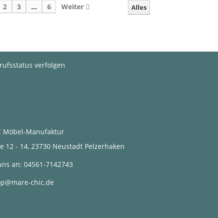
2
3
...
6
Weiter
Alles
rufsstatus verfolgen
 Möbel-Manufaktur
2 - 14, 23730 Neustadt Pelzerhaken
uns an:
04561-7142743
op@mare-chic.de