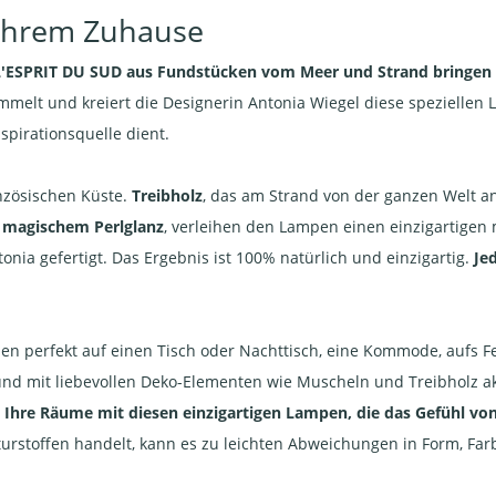
 Ihrem Zuhause
'ESPRIT DU SUD
aus Fundstücken vom Meer und Strand bringen 
mmelt und kreiert die Designerin Antonia Wiegel diese speziellen
nspirationsquelle dient.
anzösischen Küste.
Treibholz
, das am Strand von der ganzen Welt 
 magischem Perlglanz
, verleihen den Lampen einen einzigartige
nia gefertigt. Das Ergebnis ist 100% natürlich und einzigartig.
Je
en perfekt auf einen Tisch oder Nachttisch, eine Kommode, aufs Fen
n und mit liebevollen Deko-Elementen wie Muscheln und Treibholz 
e Ihre Räume mit diesen einzigartigen Lampen, die das Gefühl vo
urstoffen handelt, kann es zu leichten Abweichungen in Form, F