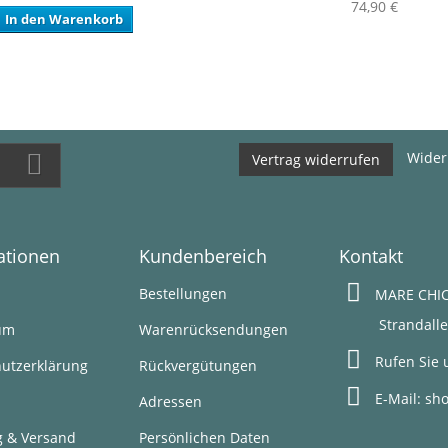
74,90 €
In den Warenkorb
Wider
Vertrag widerrufen
ationen
Kundenbereich
Kontakt
s
Bestellungen
MARE CHIC
Strandallee 1
um
Warenrücksendungen
Rufen Sie 
utzerklärung
Rückvergütungen
E-Mail:
sh
Adressen
g & Versand
Persönlichen Daten