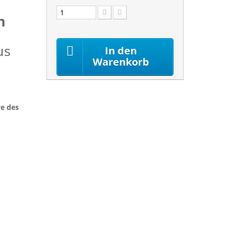
n
us
In den
Warenkorb
ve des