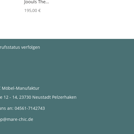
Joouls The...
195,00 €
rufsstatus verfolgen
 Möbel-Manufaktur
2 - 14, 23730 Neustadt Pelzerhaken
uns an:
04561-7142743
op@mare-chic.de