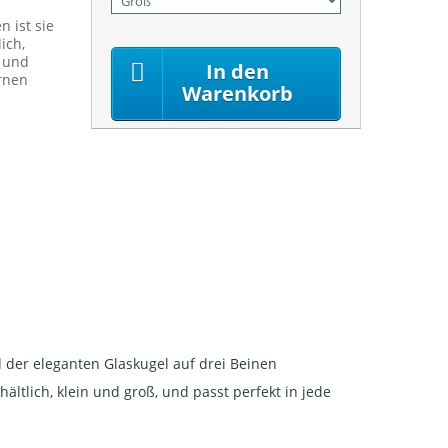
n ist sie
ich,
r und
In den
rnen
Warenkorb
d der eleganten Glaskugel auf drei Beinen
ältlich, klein und groß, und passt perfekt in jede