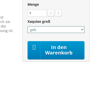
Menge
ist
Xaquixe groß
ch sie
 die
ung ist
In den
Warenkorb