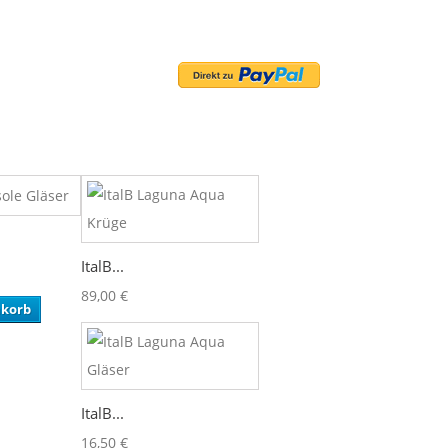
ItalB...
89,00 €
nkorb
ItalB...
16,50 €