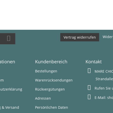
Wider
Vertrag widerrufen
ationen
Kundenbereich
Kontakt
s
Bestellungen
MARE CHIC
Strandallee 1
um
Warenrücksendungen
Rufen Sie 
utzerklärung
Rückvergütungen
E-Mail:
sh
Adressen
g & Versand
Persönlichen Daten