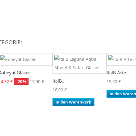
TEGORIE:
Kobeyat Gläser
ItalB Arte...
ItalB...
14,32 €
-20%
17,90 €
19,90 €
16,90 €
In den Ware
In den Warenkorb