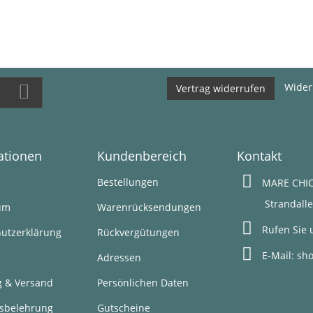
Wider
Vertrag widerrufen
ationen
Kundenbereich
Kontakt
s
Bestellungen
MARE CHIC
Strandallee 1
um
Warenrücksendungen
Rufen Sie 
utzerklärung
Rückvergütungen
E-Mail:
sh
Adressen
g & Versand
Persönlichen Daten
sbelehrung
Gutscheine