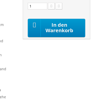
In den
 cm
Warenkorb
nd
en
Land
a
iehe